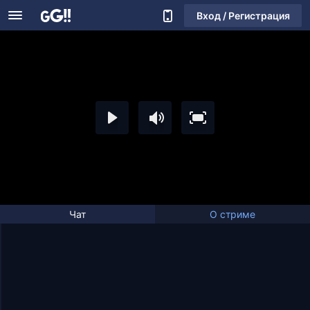
Вход / Регистрация
Чат
О стриме