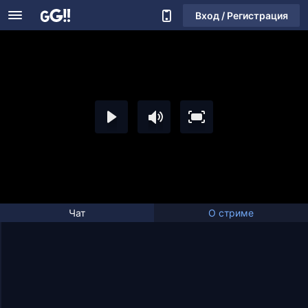
Вход / Регистрация
Чат
О стриме