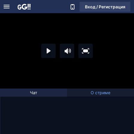
Вход / Регистрация
Чат
О стриме