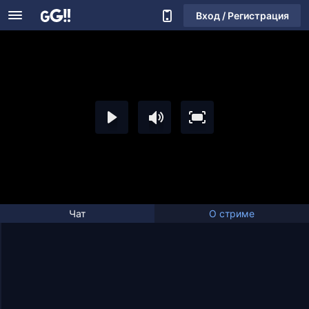
Вход / Регистрация
Чат
О стриме