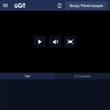
Вход / Регистрация
Чат
О стриме