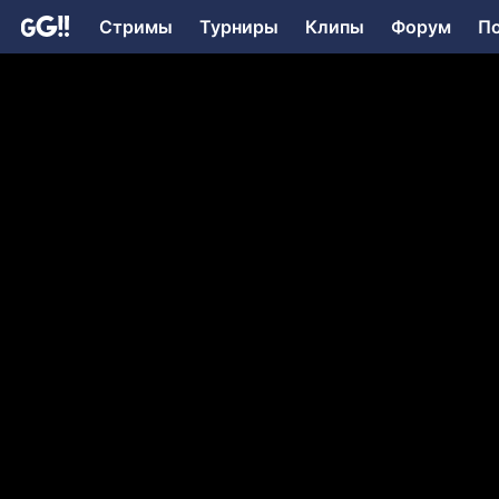
Стримы
Турниры
Клипы
Форум
П