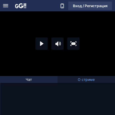
Вход / Регистрация
Чат
О стриме