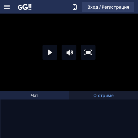
Вход / Регистрация
Чат
О стриме