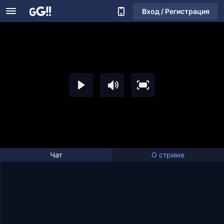
Вход / Регистрация
Чат
О стриме