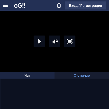
Вход / Регистрация
Чат
О стриме