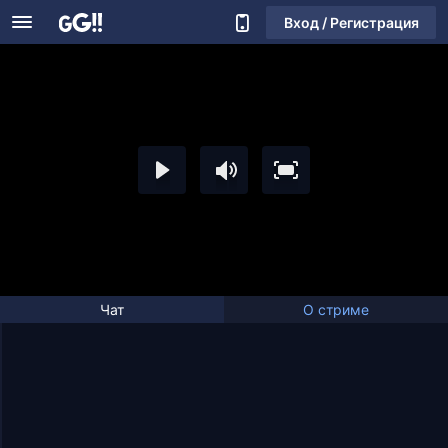
Вход / Регистрация
Чат
О стриме