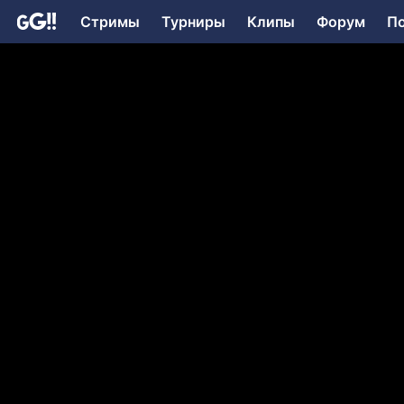
Стримы
Турниры
Клипы
Форум
П