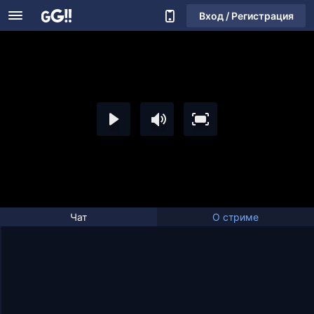
Вход / Регистрация
Чат
О стриме