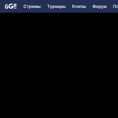
Стримы
Турниры
Клипы
Форум
П