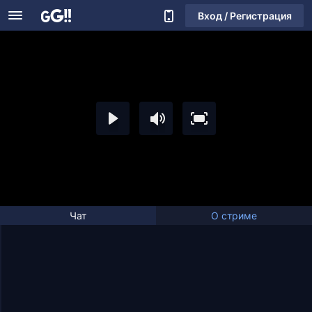
Вход / Регистрация
Чат
О стриме