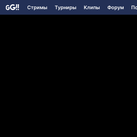
Стримы
Турниры
Клипы
Форум
П