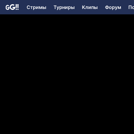
Стримы
Турниры
Клипы
Форум
П