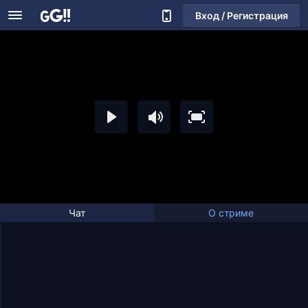
Вход / Регистрация
Чат
О стриме