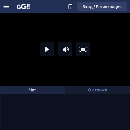
Вход / Регистрация
Чат
О стриме