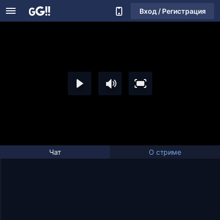
Вход / Регистрация
Чат
О стриме