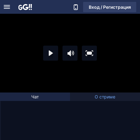
Вход / Регистрация
Чат
О стриме