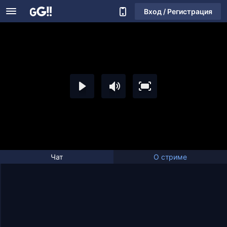
Вход / Регистрация
Чат
О стриме