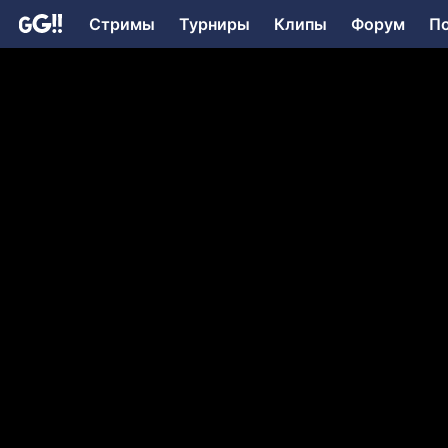
Стримы
Турниры
Клипы
Форум
П