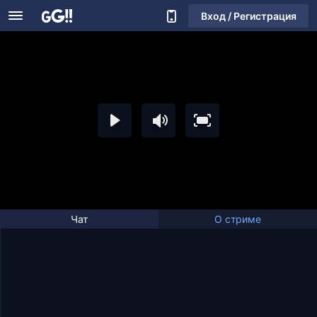
Вход / Регистрация
Чат
О стриме