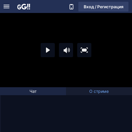
Вход / Регистрация
Чат
О стриме