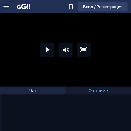
Вход / Регистрация
Чат
О стриме