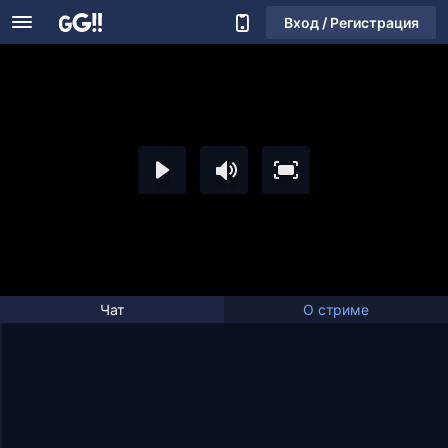
Вход / Регистрация
Чат
О стриме