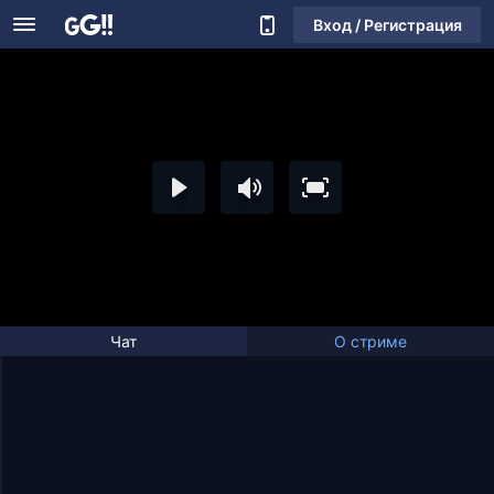
Вход / Регистрация
Чат
О стриме