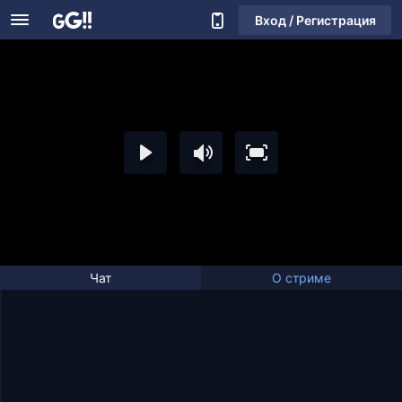
Вход / Регистрация
Чат
О стриме