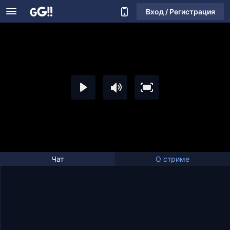
Вход / Регистрация
Чат
О стриме