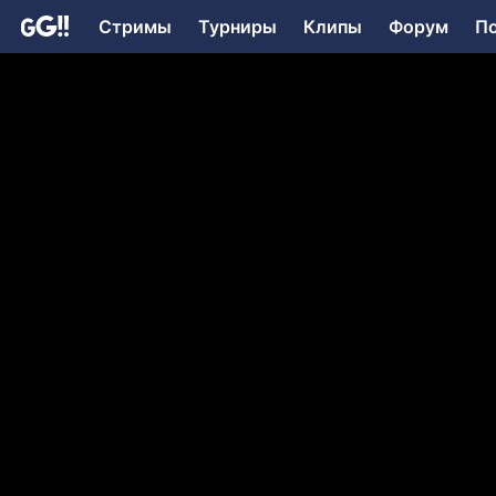
Стримы
Турниры
Клипы
Форум
П