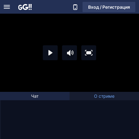
Вход / Регистрация
Чат
О стриме