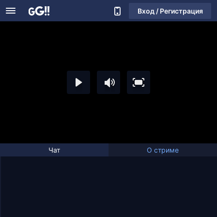
Вход / Регистрация
Чат
О стриме