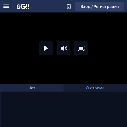
Вход / Регистрация
Чат
О стриме