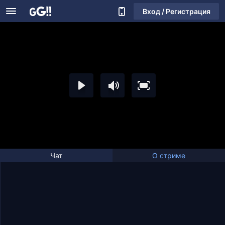
Вход / Регистрация
Чат
О стриме