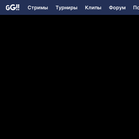
Стримы
Турниры
Клипы
Форум
П