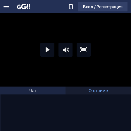
Вход / Регистрация
Чат
О стриме