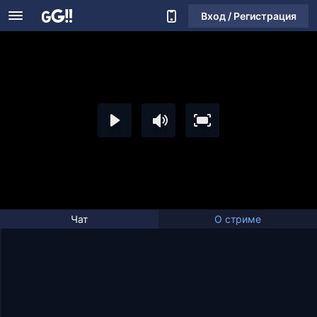
Вход / Регистрация
Чат
О стриме