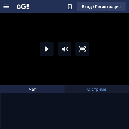
Вход / Регистрация
Чат
О стриме