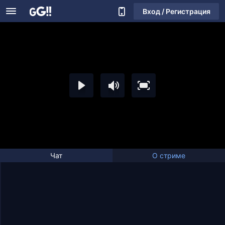
Вход / Регистрация
Чат
О стриме