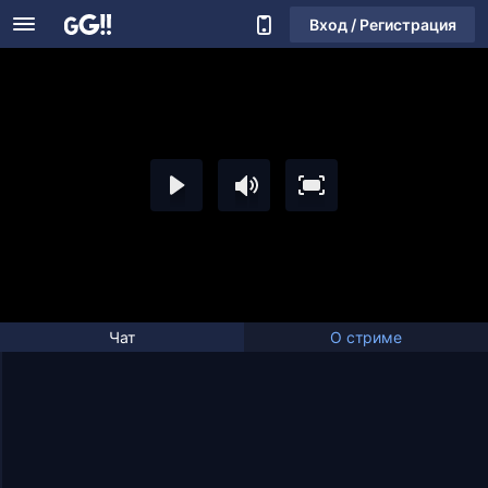
Вход / Регистрация
Чат
О стриме