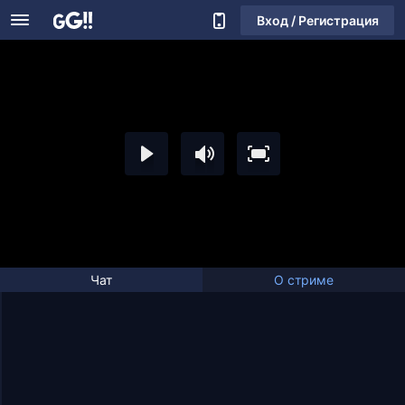
Вход / Регистрация
Чат
О стриме