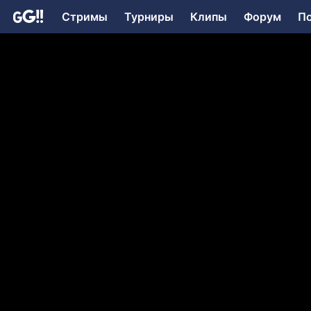
Стримы
Турниры
Клипы
Форум
П