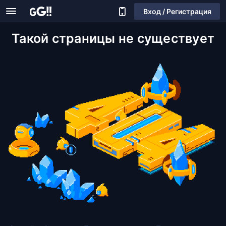
Вход / Регистрация
Такой страницы не существует