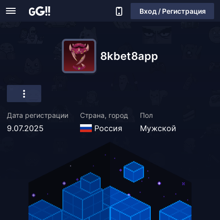
Вход / Регистрация
8kbet8app
Дата регистрации
Страна, город
Пол
9.07.2025
Россия
Мужской