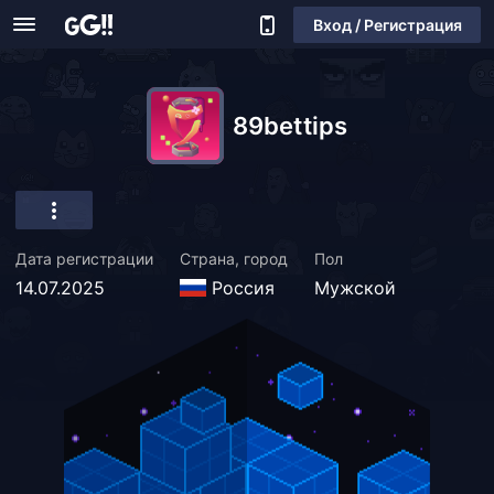
Вход / Регистрация
89bettips
Дата регистрации
Страна, город
Пол
14.07.2025
Россия
Мужской