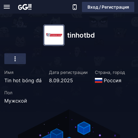
Вход / Регистрация
tinhotbd
Имя
Дата регистрации
Страна, город
Tin hot bóng đá
8.09.2025
Россия
Пол
Мужской