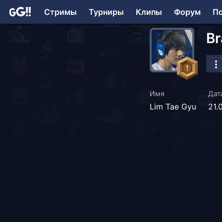
Стримы
Турниры
Клипы
Форум
П
Br
Имя
Дат
Lim Tae Gyu
21.