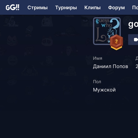
Стримы
Турниры
Клипы
Форум
П
go
Имя
Д
Даниил Попов
Пол
Мужской