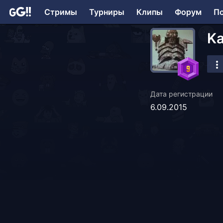
Стримы
Турниры
Клипы
Форум
П
Ka
Дата регистрации
6.09.2015